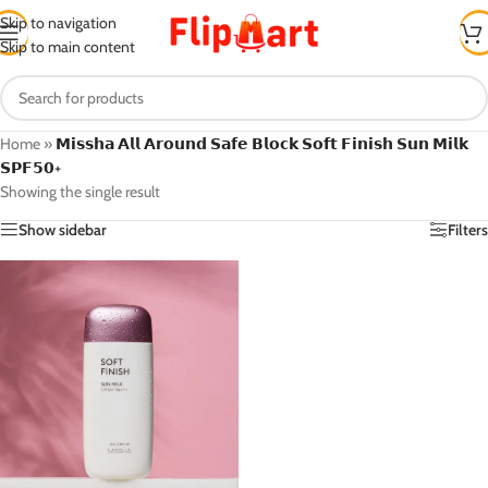
Skip to navigation
Skip to main content
Home
»
𝗠𝗶𝘀𝘀𝗵𝗮 𝗔𝗹𝗹 𝗔𝗿𝗼𝘂𝗻𝗱 𝗦𝗮𝗳𝗲 𝗕𝗹𝗼𝗰𝗸 𝗦𝗼𝗳𝘁 𝗙𝗶𝗻𝗶𝘀𝗵 𝗦𝘂𝗻 𝗠𝗶𝗹𝗸
𝗦𝗣𝗙𝟱𝟬+
Showing the single result
Show sidebar
Filters