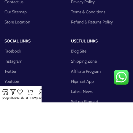
Contact us
Privacy Policy
Our Sitemap
Terms & Conditions
Store Location
Refund & Returns Policy
SOCIAL LINKS
USEFUL LINKS
Facebook
Blog Site
Instagram
Shipping Zone
Twitter
Affiliate Program
Youtube
Flipmart App
Pinterest
Latest News
Shop
Filters
Wishlist
Cart
My account
FB Group
Sell on Flipmart
AVAILABLE ON: