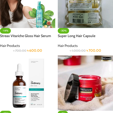
-14%
-30%
Streax Vitariche Gloss Hair Serum
Super Long Hair Capsule
Hair Products
Hair Products
৳
600.00
৳
700.00
৳
700.00
৳
1,000.00