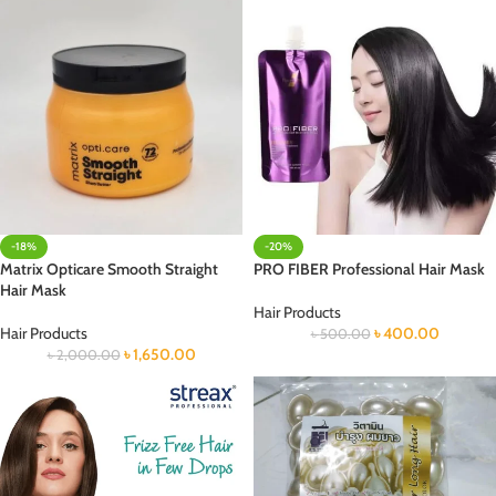
-18%
-20%
Matrix Opticare Smooth Straight
PRO FIBER Professional Hair Mask
Hair Mask
Hair Products
Hair Products
৳
400.00
৳
500.00
৳
1,650.00
৳
2,000.00