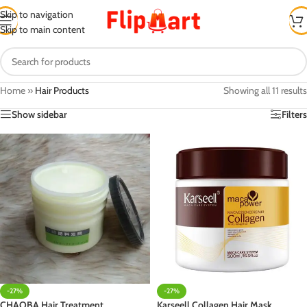
Skip to navigation
Skip to main content
Home
»
Hair Products
Showing all 11 results
Show sidebar
Filters
-27%
-27%
CHAOBA Hair Treatment
Karseell Collagen Hair Mask