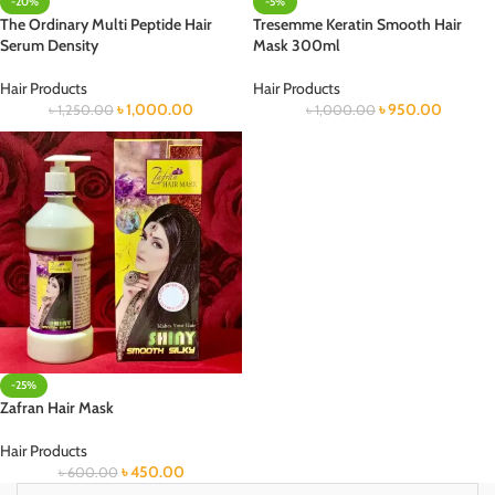
-20%
-5%
The Ordinary Multi Peptide Hair
Tresemme Keratin Smooth Hair
Serum Density
Mask 300ml
Hair Products
Hair Products
৳
1,000.00
৳
950.00
৳
1,250.00
৳
1,000.00
-25%
Zafran Hair Mask
Hair Products
৳
450.00
৳
600.00