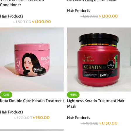
Conditioner
Hair Products
Hair Products
৳
1,100.00
৳
1,500.00
৳
1,100.00
৳
1,500.00
-21%
-18%
Kota Double Care Keratin Treatment
Lightness Keratin Treatment Hair
Mask
Hair Products
৳
950.00
Hair Products
৳
1,200.00
৳
1,150.00
৳
1,400.00