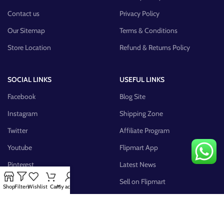
Contact us
Privacy Policy
Our Sitemap
Terms & Conditions
Store Location
Refund & Returns Policy
SOCIAL LINKS
USEFUL LINKS
Facebook
Blog Site
Instagram
Shipping Zone
Twitter
Affiliate Program
Youtube
Flipmart App
Pinterest
Latest News
FB Group
Sell on Flipmart
Shop
Filters
Wishlist
Cart
My account
AVAILABLE ON: