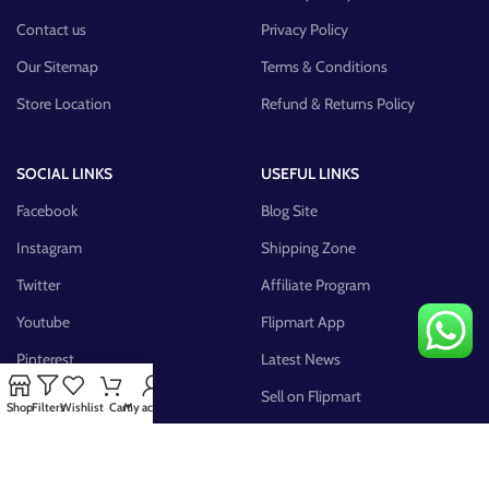
Contact us
Privacy Policy
Our Sitemap
Terms & Conditions
Store Location
Refund & Returns Policy
SOCIAL LINKS
USEFUL LINKS
Facebook
Blog Site
Instagram
Shipping Zone
Twitter
Affiliate Program
Youtube
Flipmart App
Pinterest
Latest News
FB Group
Sell on Flipmart
Shop
Filters
Wishlist
Cart
My account
AVAILABLE ON: