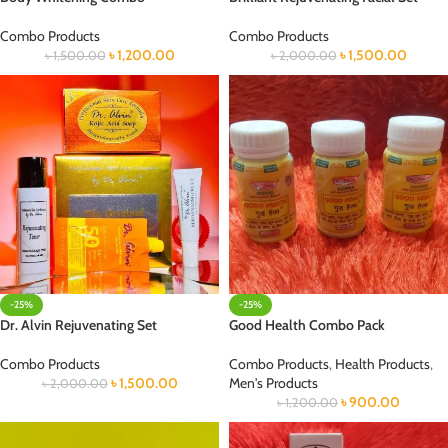
Combo Products
Combo Products
৳
1,200.00
৳
1,500.00
৳
1,500.00
৳
2,000.00
-25%
-25%
Dr. Alvin Rejuvenating Set
Good Health Combo Pack
Combo Products
Combo Products
,
Health Products
,
৳
1,500.00
Men's Products
৳
2,000.00
৳
900.00
৳
1,200.00