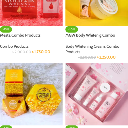
-13%
-10%
Mesta Combo Products
MGW Body Whitenig Combo
Combo Products
Body Whitening Cream
,
Combo
৳
1,750.00
Products
৳
2,000.00
৳
2,250.00
৳
2,500.00