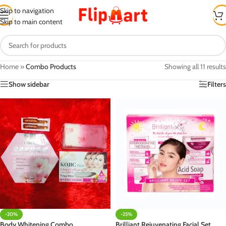
Skip to navigation
Skip to main content
Home
»
Combo Products
Showing all 11 results
Show sidebar
Filters
-20%
-25%
Body Whitening Combo
Brilliant Rejuvenating Facial Set