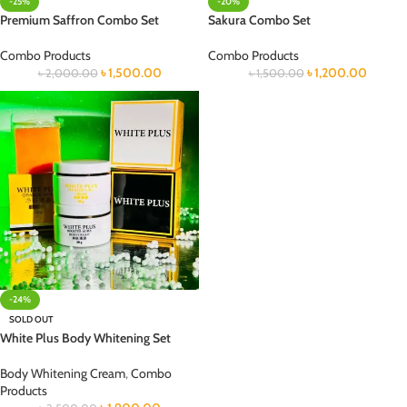
-25%
-20%
Premium Saffron Combo Set
Sakura Combo Set
Combo Products
Combo Products
৳
1,500.00
৳
1,200.00
৳
2,000.00
৳
1,500.00
-24%
SOLD OUT
White Plus Body Whitening Set
Body Whitening Cream
,
Combo
Products