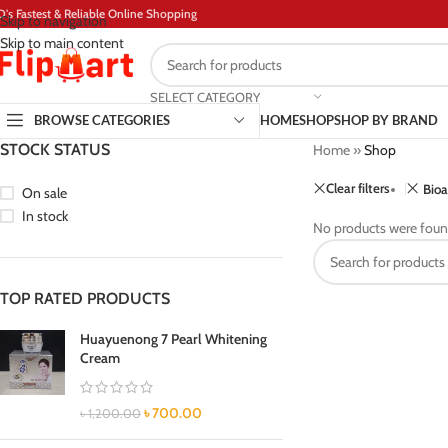
D's Fastest & Reliable Online Shopping
Skip to navigation
Skip to main content
SELECT CATEGORY
BROWSE CATEGORIES
HOME
SHOP
SHOP BY BRAND
STOCK STATUS
Home
»
Shop
Clear filters
Bio
On sale
In stock
No products were foun
TOP RATED PRODUCTS
Huayuenong 7 Pearl Whitening
Cream
৳
700.00
৳
1,200.00