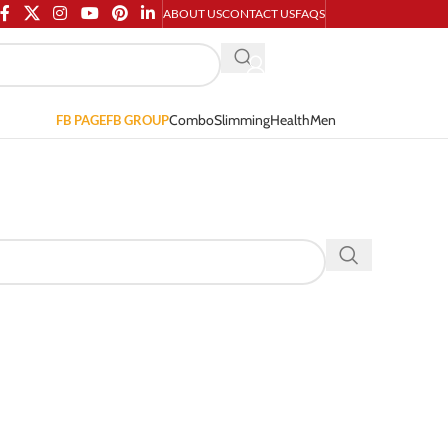
ABOUT US
CONTACT US
FAQS
Combo
Slimming
Health
Men
FB PAGE
FB GROUP