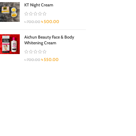
KT Night Cream
৳
500.00
৳
700.00
Aichun Beauty Face & Body
Whitening Cream
৳
550.00
৳
700.00