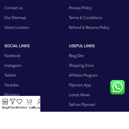
Contact us
Privacy Policy
Our Sitemap
Terms & Conditions
Store Location
Refund & Returns Policy
SOCIAL LINKS
USEFUL LINKS
Facebook
Blog Site
Instagram
Shipping Zone
Twitter
Affiliate Program
Youtube
Flipmart App
Pinterest
Latest News
FB Group
Sell on Flipmart
Shop
Filters
Wishlist
Cart
My account
AVAILABLE ON: