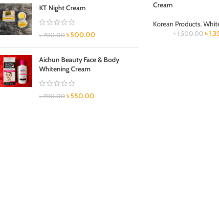
Cream
KT Night Cream
Korean Products
,
Whit
৳
1,3
৳
1,500.00
৳
500.00
৳
700.00
Aichun Beauty Face & Body
Whitening Cream
৳
550.00
৳
700.00