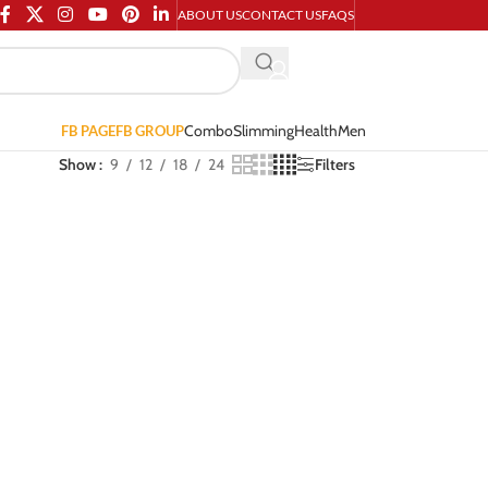
ABOUT US
CONTACT US
FAQS
Combo
Slimming
Health
Men
FB PAGE
FB GROUP
Show
9
12
18
24
Filters