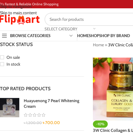
D's Fastest & Reliable Online Shopping
Skip to navigation
Skip to main content
SELECT CATEGORY
BROWSE CATEGORIES
HOME
SHOP
SHOP BY BRAND
STOCK STATUS
Home
»
3W Clinic Col
On sale
In stock
TOP RATED PRODUCTS
Huayuenong 7 Pearl Whitening
Cream
৳
700.00
৳
1,200.00
-10%
3W Clinic Collagen & 