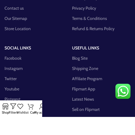
Contact us
Privacy Policy
Our Sitemap
Terms & Conditions
Store Location
Refund & Returns Policy
SOCIAL LINKS
USEFUL LINKS
Facebook
Blog Site
Instagram
Shipping Zone
Twitter
Affiliate Program
Youtube
Flipmart App
Pinterest
Latest News
FB Group
Sell on Flipmart
Shop
Filters
Wishlist
Cart
My account
AVAILABLE ON: