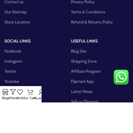
Contact us
Privacy Policy
Our Sitemap
Terms & Conditions
Store Location
Refund & Returns Policy
SOCIAL LINKS
USEFUL LINKS
Facebook
Blog Site
Instagram
Shipping Zone
Twitter
Affiliate Program
Youtube
Flipmart App
Pinterest
Latest News
Shop
Filters
Wishlist
Cart
My account
FB Group
Sell on Flipmart
AVAILABLE ON: