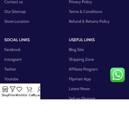
Contact us
Privacy Policy
Our Sitemap
Terms & Conditions
Store Location
Refund & Returns Policy
SOCIAL LINKS
USEFUL LINKS
Facebook
Blog Site
Instagram
Shipping Zone
Twitter
Affiliate Program
Youtube
Flipmart App
Pinterest
Latest News
Shop
Filters
Wishlist
Cart
My account
FB Group
Sell on Flipmart
AVAILABLE ON: