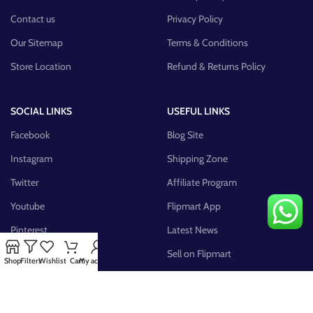
Contact us
Privacy Policy
Our Sitemap
Terms & Conditions
Store Location
Refund & Returns Policy
SOCIAL LINKS
USEFUL LINKS
Facebook
Blog Site
Instagram
Shipping Zone
Twitter
Affiliate Program
Youtube
Flipmart App
Pinterest
Latest News
FB Group
Sell on Flipmart
Shop
Filters
Wishlist
Cart
My account
AVAILABLE ON: