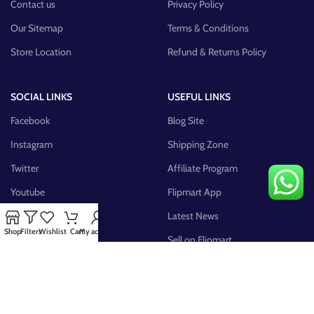
Contact us
Privacy Policy
Our Sitemap
Terms & Conditions
Store Location
Refund & Returns Policy
SOCIAL LINKS
USEFUL LINKS
Facebook
Blog Site
Instagram
Shipping Zone
Twitter
Affiliate Program
Youtube
Flipmart App
Pinterest
Latest News
Shop
Filters
Wishlist
Cart
My account
FB Group
Sell on Flipmart
AVAILABLE ON: