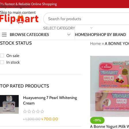
D's Fastest & Reliable Online Shopping
Skip to navigation
Skip to main content
SELECT CATEGORY
BROWSE CATEGORIES
HOME
SHOP
SHOP BY BRAND
STOCK STATUS
Home
»
A BONNE YOGU
On sale
In stock
TOP RATED PRODUCTS
Huayuenong 7 Pearl Whitening
Cream
৳
700.00
৳
1,200.00
-19%
A Bonne Yogurt Milk 