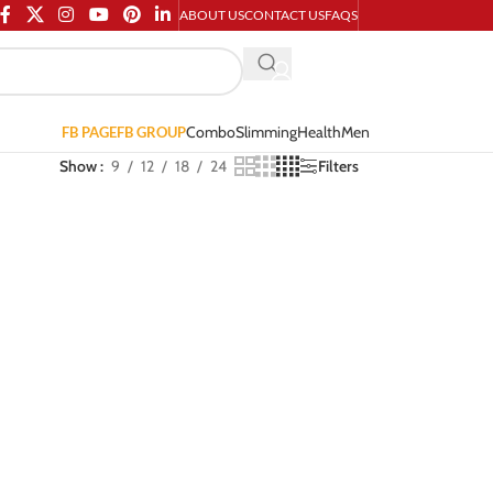
ABOUT US
CONTACT US
FAQS
Combo
Slimming
Health
Men
FB PAGE
FB GROUP
Show
9
12
18
24
Filters