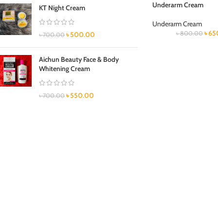
Underarm Cream
KT Night Cream
Underarm Cream
৳
65
৳
800.00
৳
500.00
৳
700.00
Aichun Beauty Face & Body
Whitening Cream
৳
550.00
৳
700.00