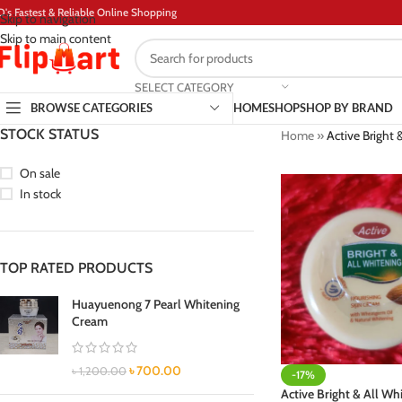
D's Fastest & Reliable Online Shopping
Skip to navigation
Skip to main content
SELECT CATEGORY
BROWSE CATEGORIES
HOME
SHOP
SHOP BY BRAND
STOCK STATUS
Home
»
Active Bright 
On sale
In stock
TOP RATED PRODUCTS
Huayuenong 7 Pearl Whitening
Cream
৳
700.00
৳
1,200.00
-17%
Active Bright & All Wh