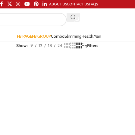
ABOUT US
CONTACT US
FAQS
Combo
Slimming
Health
Men
FB PAGE
FB GROUP
Show
9
12
18
24
Filters