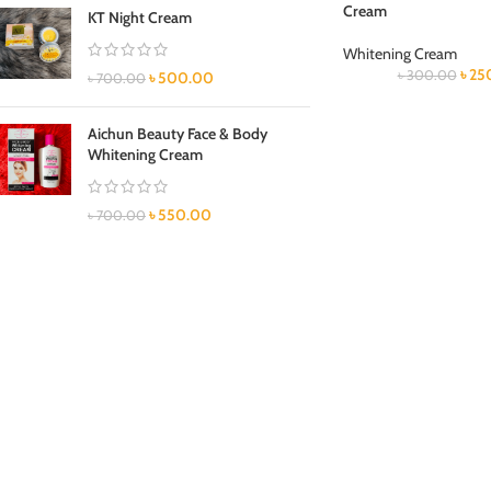
Cream
KT Night Cream
Whitening Cream
৳
25
৳
300.00
৳
500.00
৳
700.00
Aichun Beauty Face & Body
Whitening Cream
৳
550.00
৳
700.00