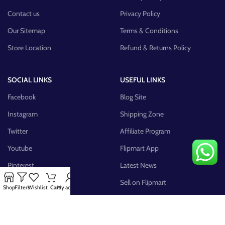
Contact us
Privacy Policy
Our Sitemap
Terms & Conditions
Store Location
Refund & Returns Policy
SOCIAL LINKS
USEFUL LINKS
Facebook
Blog Site
Instagram
Shipping Zone
Twitter
Affiliate Program
Youtube
Flipmart App
Pinterest
Latest News
FB Group
Sell on Flipmart
Shop
Filters
Wishlist
Cart
My account
AVAILABLE ON: