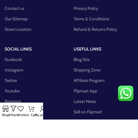
Contact us
Privacy Policy
Our Sitemap
Terms & Conditions
Store Location
Refund & Returns Policy
SOCIAL LINKS
USEFUL LINKS
Facebook
Blog Site
Instagram
Shipping Zone
Twitter
Affiliate Program
Youtube
Flipmart App
Pinterest
Latest News
FB Group
Sell on Flipmart
Shop
Filters
Wishlist
Cart
My account
AVAILABLE ON: