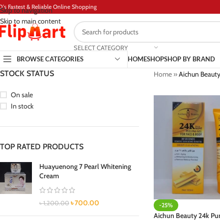
D's Fastest & Reliable Online Shopping
Skip to navigation
Skip to main content
SELECT CATEGORY
BROWSE CATEGORIES
HOME
SHOP
SHOP BY BRAND
STOCK STATUS
Home
»
Aichun Beauty
On sale
In stock
TOP RATED PRODUCTS
Huayuenong 7 Pearl Whitening
Cream
৳
700.00
৳
1,200.00
-25%
Aichun Beauty 24k Pu