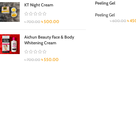
Peeling Gel
KT Night Cream
Peeling Gel
৳
45
৳
600.00
৳
500.00
৳
700.00
Aichun Beauty Face & Body
Whitening Cream
৳
550.00
৳
700.00