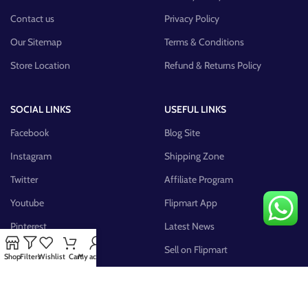
Contact us
Privacy Policy
Our Sitemap
Terms & Conditions
Store Location
Refund & Returns Policy
SOCIAL LINKS
USEFUL LINKS
Facebook
Blog Site
Instagram
Shipping Zone
Twitter
Affiliate Program
Youtube
Flipmart App
Pinterest
Latest News
FB Group
Sell on Flipmart
Shop
Filters
Wishlist
Cart
My account
AVAILABLE ON: