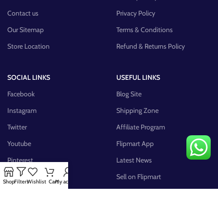
Contact us
Privacy Policy
Our Sitemap
Terms & Conditions
Store Location
Refund & Returns Policy
SOCIAL LINKS
USEFUL LINKS
Facebook
Blog Site
Instagram
Shipping Zone
Twitter
Affiliate Program
Youtube
Flipmart App
Pinterest
Latest News
FB Group
Sell on Flipmart
Shop
Filters
Wishlist
Cart
My account
AVAILABLE ON: