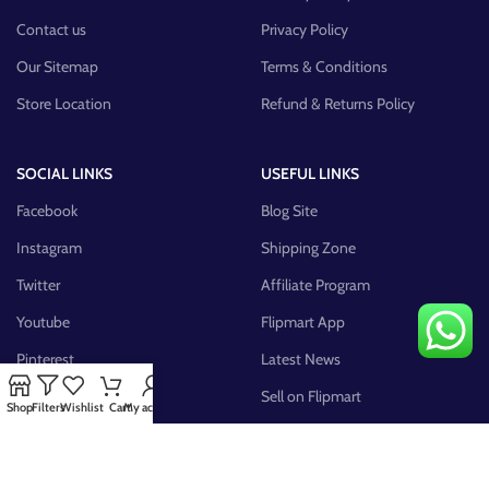
Contact us
Privacy Policy
Our Sitemap
Terms & Conditions
Store Location
Refund & Returns Policy
SOCIAL LINKS
USEFUL LINKS
Facebook
Blog Site
Instagram
Shipping Zone
Twitter
Affiliate Program
Youtube
Flipmart App
Pinterest
Latest News
FB Group
Sell on Flipmart
Shop
Filters
Wishlist
Cart
My account
AVAILABLE ON: