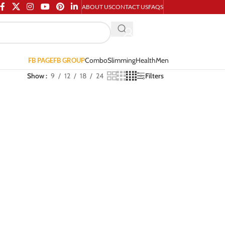
ABOUT US
CONTACT US
FAQS
Combo
Slimming
Health
Men
FB PAGE
FB GROUP
Show
9
12
18
24
Filters