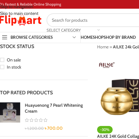
D's Fastest & Reliable Online Shopping
Skip to navigation
Skip to main content
SELECT CATEGORY
BROWSE CATEGORIES
HOME
SHOP
SHOP BY BRAND
STOCK STATUS
Home
»
AILKE 24k Gol
On sale
In stock
TOP RATED PRODUCTS
Huayuenong 7 Pearl Whitening
Cream
৳
700.00
৳
1,200.00
-30%
AILKE 24K Gold Colla