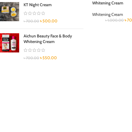
Whitening Cream
KT Night Cream
Whitening Cream
৳
70
৳
1,000.00
৳
500.00
৳
700.00
Aichun Beauty Face & Body
Whitening Cream
৳
550.00
৳
700.00