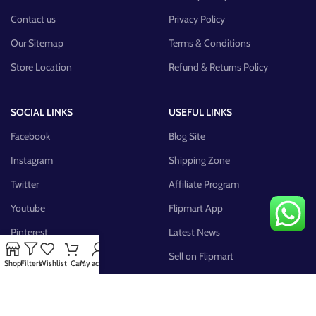
Contact us
Privacy Policy
Our Sitemap
Terms & Conditions
Store Location
Refund & Returns Policy
SOCIAL LINKS
USEFUL LINKS
Facebook
Blog Site
Instagram
Shipping Zone
Twitter
Affiliate Program
Youtube
Flipmart App
Pinterest
Latest News
FB Group
Sell on Flipmart
Shop
Filters
Wishlist
Cart
My account
AVAILABLE ON: