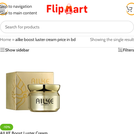
Skip to navigation
Skip to main content
Home
»
ailke boost luster cream price in bd
Showing the single result
Show sidebar
Filters
-10%
AILKE Boost Luster Cream