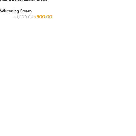
Whitening Cream
৳
900.00
৳
1,000.00