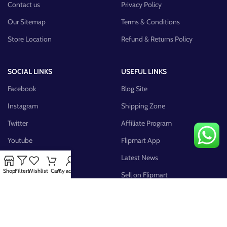
Contact us
Privacy Policy
Our Sitemap
Terms & Conditions
Store Location
Refund & Returns Policy
SOCIAL LINKS
USEFUL LINKS
Facebook
Blog Site
Instagram
Shipping Zone
Twitter
Affiliate Program
Youtube
Flipmart App
Pinterest
Latest News
Shop
Filters
Wishlist
Cart
My account
FB Group
Sell on Flipmart
AVAILABLE ON: