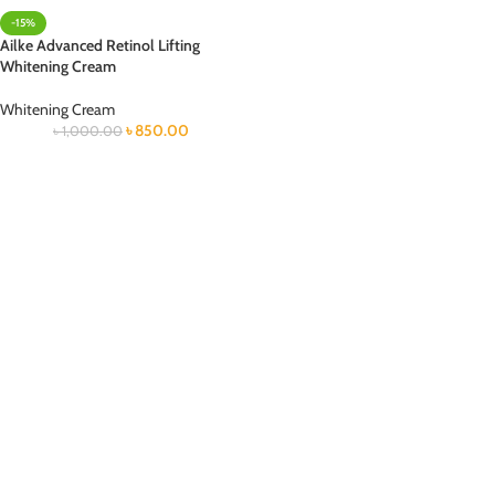
-15%
Ailke Advanced Retinol Lifting
Whitening Cream
Whitening Cream
৳
850.00
৳
1,000.00