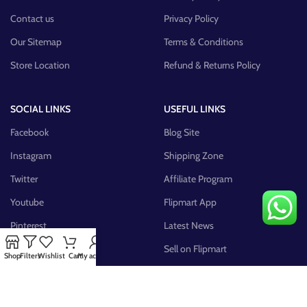
Contact us
Privacy Policy
Our Sitemap
Terms & Conditions
Store Location
Refund & Returns Policy
SOCIAL LINKS
USEFUL LINKS
Facebook
Blog Site
Instagram
Shipping Zone
Twitter
Affiliate Program
Youtube
Flipmart App
Pinterest
Latest News
FB Group
Sell on Flipmart
Shop
Filters
Wishlist
Cart
My account
AVAILABLE ON: