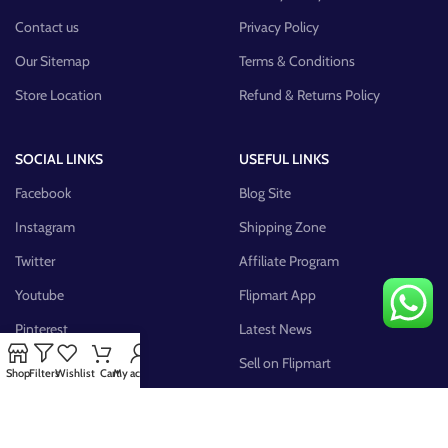
Contact us
Privacy Policy
Our Sitemap
Terms & Conditions
Store Location
Refund & Returns Policy
SOCIAL LINKS
USEFUL LINKS
Facebook
Blog Site
Instagram
Shipping Zone
Twitter
Affiliate Program
Youtube
Flipmart App
Pinterest
Latest News
FB Group
Sell on Flipmart
Shop
Filters
Wishlist
Cart
My account
AVAILABLE ON: