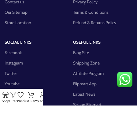
Contact us
Privacy Policy
Our Sitemap
Terms & Conditions
Store Location
Refund & Returns Policy
SOCIAL LINKS
USEFUL LINKS
Facebook
Blog Site
Instagram
Shipping Zone
Twitter
Affiliate Program
Youtube
Flipmart App
Pinterest
Latest News
Shop
Filters
Wishlist
Cart
My account
FB Group
Sell on Flipmart
AVAILABLE ON: