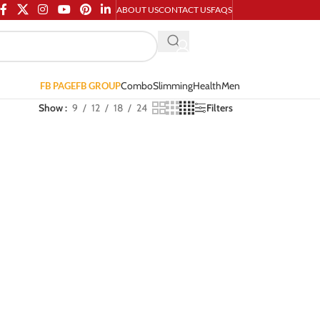
ABOUT US
CONTACT US
FAQS
Combo
Slimming
Health
Men
FB PAGE
FB GROUP
Show
9
12
18
24
Filters