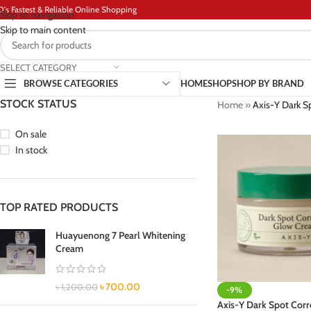
D's Fastest & Reliable Online Shopping
Skip to navigation
Skip to main content
SELECT CATEGORY
BROWSE CATEGORIES
HOME
SHOP
SHOP BY BRAND
STOCK STATUS
Home
»
Axis-Y Dark S
On sale
In stock
TOP RATED PRODUCTS
Huayuenong 7 Pearl Whitening
Cream
৳
700.00
৳
1,200.00
-9%
Axis-Y Dark Spot Corr