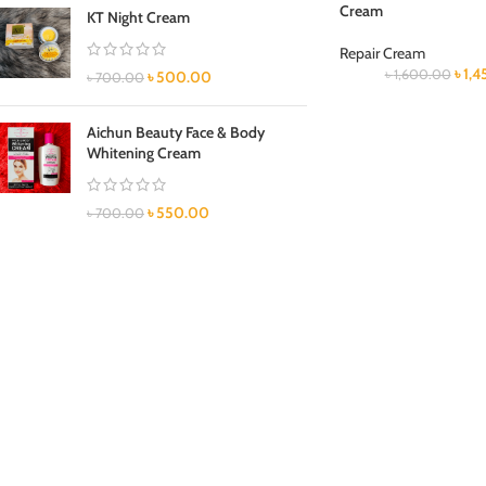
Cream
KT Night Cream
Repair Cream
৳
1,4
৳
1,600.00
৳
500.00
৳
700.00
Aichun Beauty Face & Body
Whitening Cream
৳
550.00
৳
700.00