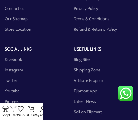
Contact us
Privacy Policy
Our Sitemap
Terms & Conditions
Store Location
Refund & Returns Policy
SOCIAL LINKS
USEFUL LINKS
Facebook
Blog Site
Instagram
Shipping Zone
Twitter
Affiliate Program
Youtube
Flipmart App
Pinterest
Latest News
FB Group
Sell on Flipmart
Shop
Filters
Wishlist
Cart
My account
AVAILABLE ON: