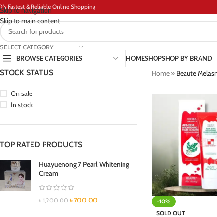
D's Fastest & Reliable Online Shopping
Skip to navigation
Skip to main content
SELECT CATEGORY
BROWSE CATEGORIES
HOME
SHOP
SHOP BY BRAND
STOCK STATUS
Home
»
Beaute Melasm
On sale
In stock
TOP RATED PRODUCTS
Huayuenong 7 Pearl Whitening
Cream
৳
700.00
৳
1,200.00
-10%
SOLD OUT