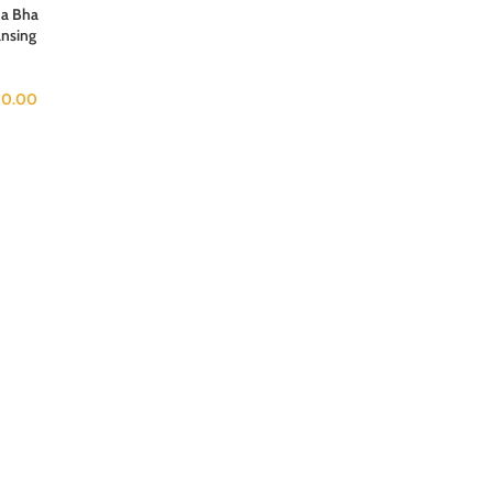
a Bha
ansing
0.00