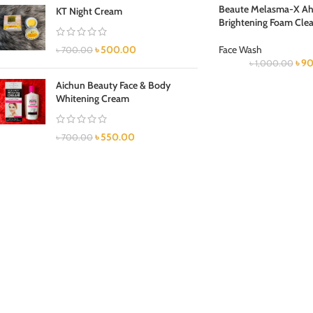
Beaute Melasma-X Ah
KT Night Cream
Brightening Foam Cle
৳
500.00
Face Wash
৳
700.00
৳
90
৳
1,000.00
Aichun Beauty Face & Body
Whitening Cream
৳
550.00
৳
700.00