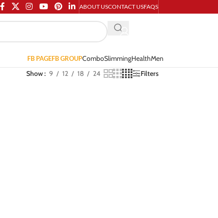
ABOUT US
CONTACT US
FAQS
Combo
Slimming
Health
Men
FB PAGE
FB GROUP
Show
9
12
18
24
Filters