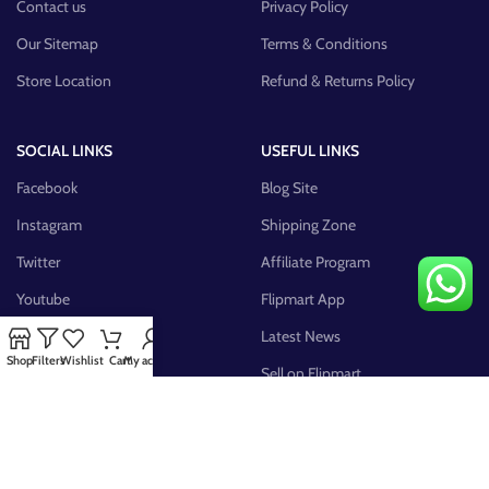
Contact us
Privacy Policy
Our Sitemap
Terms & Conditions
Store Location
Refund & Returns Policy
SOCIAL LINKS
USEFUL LINKS
Facebook
Blog Site
Instagram
Shipping Zone
Twitter
Affiliate Program
Youtube
Flipmart App
Pinterest
Latest News
Shop
Filters
Wishlist
Cart
My account
FB Group
Sell on Flipmart
AVAILABLE ON: