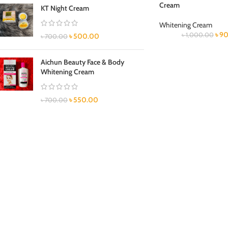
Cream
KT Night Cream
Whitening Cream
৳
90
৳
1,000.00
৳
500.00
৳
700.00
Aichun Beauty Face & Body
Whitening Cream
৳
550.00
৳
700.00