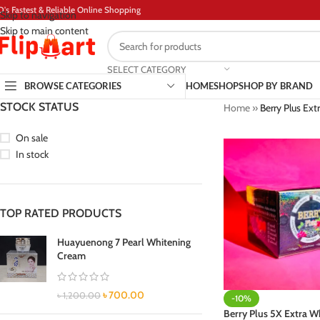
D's Fastest & Reliable Online Shopping
Skip to navigation
Skip to main content
SELECT CATEGORY
BROWSE CATEGORIES
HOME
SHOP
SHOP BY BRAND
STOCK STATUS
Home
»
Berry Plus Ex
On sale
In stock
TOP RATED PRODUCTS
Huayuenong 7 Pearl Whitening
Cream
৳
700.00
৳
1,200.00
-10%
Berry Plus 5X Extra W