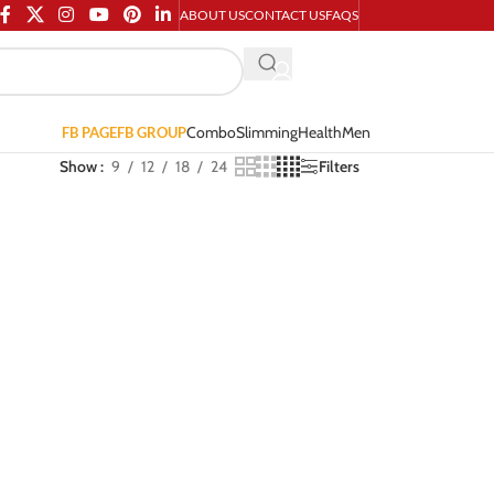
ABOUT US
CONTACT US
FAQS
Combo
Slimming
Health
Men
FB PAGE
FB GROUP
Show
9
12
18
24
Filters