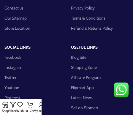
Contact us
Privacy Policy
Our Sitemap
Terms & Conditions
Store Location
Refund & Returns Policy
SOCIAL LINKS
USEFUL LINKS
Facebook
Blog Site
Instagram
Shipping Zone
Twitter
Affiliate Program
Youtube
Flipmart App
Pinterest
Latest News
FB Group
Sell on Flipmart
Shop
Filters
Wishlist
Cart
My account
AVAILABLE ON: