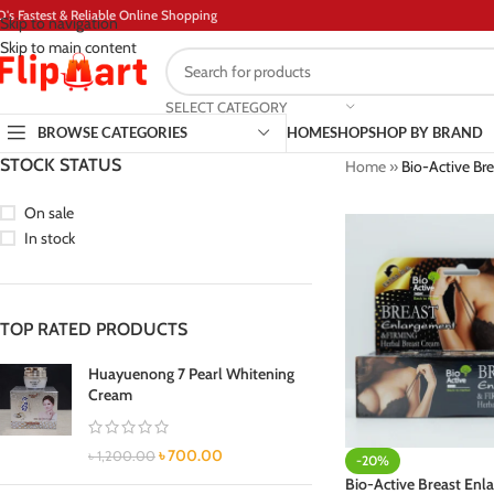
D's Fastest & Reliable Online Shopping
Skip to navigation
Skip to main content
SELECT CATEGORY
BROWSE CATEGORIES
HOME
SHOP
SHOP BY BRAND
STOCK STATUS
Home
»
Bio-Active Br
On sale
In stock
TOP RATED PRODUCTS
Huayuenong 7 Pearl Whitening
Cream
৳
700.00
৳
1,200.00
-20%
Bio-Active Breast Enl