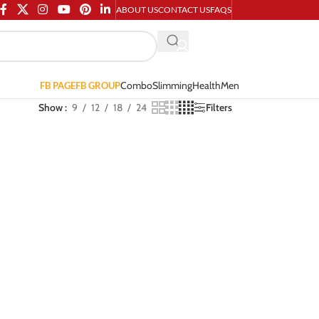
ABOUT US
CONTACT US
FAQS
Combo
Slimming
Health
Men
FB PAGE
FB GROUP
Show
9
12
18
24
Filters