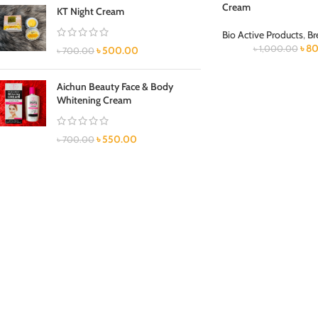
Cream
KT Night Cream
Bio Active Products
,
Br
৳
80
৳
1,000.00
৳
500.00
৳
700.00
Aichun Beauty Face & Body
Whitening Cream
৳
550.00
৳
700.00