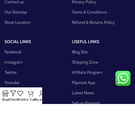
Contact us
Privacy Policy
Our Sitemap
Terms & Conditions
Store Location
Refund & Returns Policy
SOCIAL LINKS
USEFUL LINKS
Facebook
Blog Site
Instagram
Shipping Zone
Twitter
Affiliate Program
Youtube
Flipmart App
Pinterest
Latest News
Shop
Filters
Wishlist
Cart
My account
FB Group
Sell on Flipmart
AVAILABLE ON: