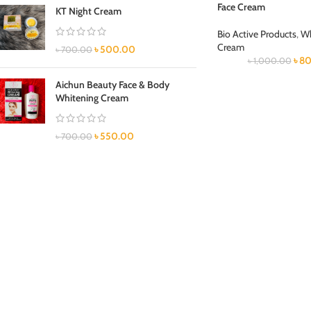
Face Cream
KT Night Cream
Bio Active Products
,
Wh
Cream
৳
500.00
৳
700.00
৳
80
৳
1,000.00
Aichun Beauty Face & Body
Whitening Cream
৳
550.00
৳
700.00