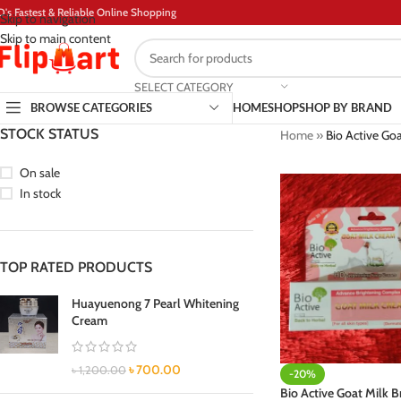
D's Fastest & Reliable Online Shopping
Skip to navigation
Skip to main content
SELECT CATEGORY
BROWSE CATEGORIES
HOME
SHOP
SHOP BY BRAND
STOCK STATUS
Home
»
Bio Active Go
On sale
In stock
TOP RATED PRODUCTS
Huayuenong 7 Pearl Whitening
Cream
৳
700.00
৳
1,200.00
-20%
Bio Active Goat Milk B