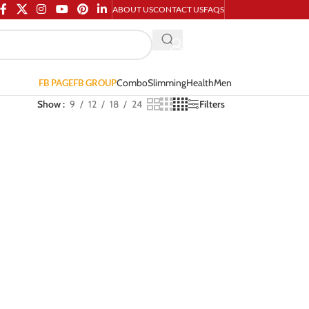
ABOUT US
CONTACT US
FAQS
Combo
Slimming
Health
Men
FB PAGE
FB GROUP
Show
9
12
18
24
Filters