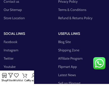
Contact us
Privacy Policy
Our Sitemap
Terms & Conditions
Store Location
Refund & Returns Policy
SOCIAL LINKS
USEFUL LINKS
Facebook
Blog Site
Instagram
Shipping Zone
Twitter
Affiliate Program
Youtube
Flipmart App
Pinterest
Latest News
Shop
Filters
Wishlist
Cart
My account
FB Group
Sell on Flipmart
AVAILABLE ON: