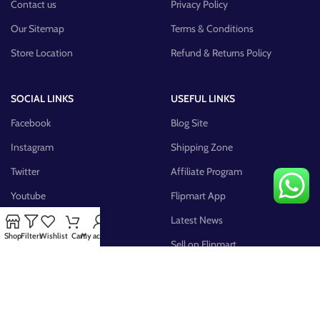
Contact us
Privacy Policy
Our Sitemap
Terms & Conditions
Store Location
Refund & Returns Policy
SOCIAL LINKS
USEFUL LINKS
Facebook
Blog Site
Instagram
Shipping Zone
Twitter
Affiliate Program
Youtube
Flipmart App
Pinterest
Latest News
Shop
Filters
Wishlist
Cart
My account
FB Group
Sell on Flipmart
AVAILABLE ON: