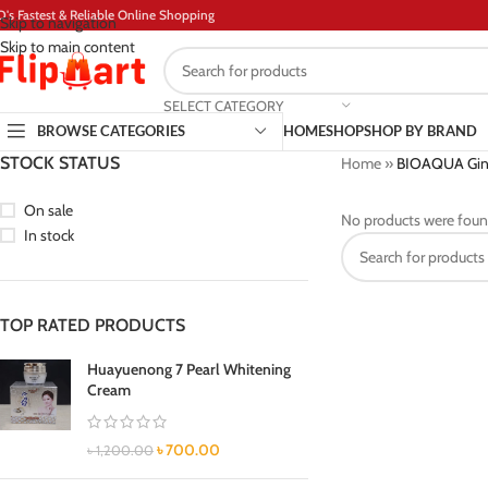
D's Fastest & Reliable Online Shopping
Skip to navigation
Skip to main content
SELECT CATEGORY
BROWSE CATEGORIES
HOME
SHOP
SHOP BY BRAND
STOCK STATUS
Home
»
BIOAQUA Gin
On sale
No products were foun
In stock
TOP RATED PRODUCTS
Huayuenong 7 Pearl Whitening
Cream
৳
700.00
৳
1,200.00