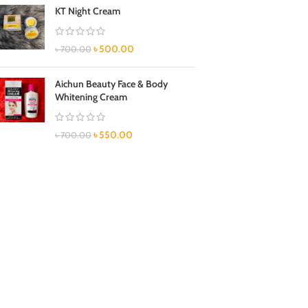
KT Night Cream
৳
500.00
৳
700.00
Aichun Beauty Face & Body
Whitening Cream
৳
550.00
৳
700.00