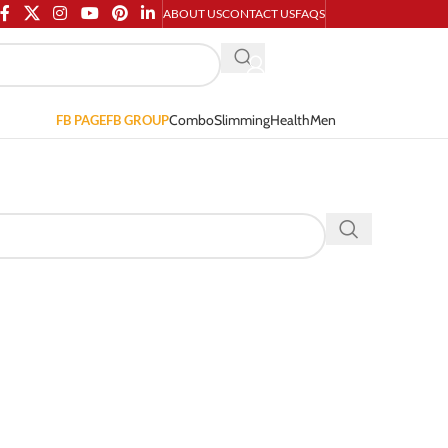
ABOUT US
CONTACT US
FAQS
Combo
Slimming
Health
Men
FB PAGE
FB GROUP