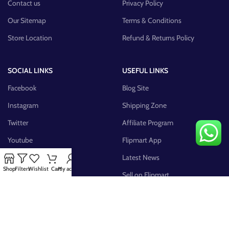
Contact us
Privacy Policy
Our Sitemap
Terms & Conditions
Store Location
Refund & Returns Policy
SOCIAL LINKS
USEFUL LINKS
Facebook
Blog Site
Instagram
Shipping Zone
Twitter
Affiliate Program
Youtube
Flipmart App
Pinterest
Latest News
Shop
Filters
Wishlist
Cart
My account
FB Group
Sell on Flipmart
AVAILABLE ON: