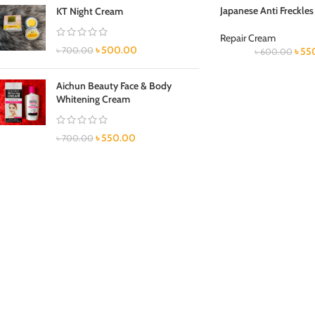
Japanese Anti Freckle
KT Night Cream
Repair Cream
৳
500.00
৳
700.00
৳
55
৳
600.00
Aichun Beauty Face & Body
Whitening Cream
৳
550.00
৳
700.00