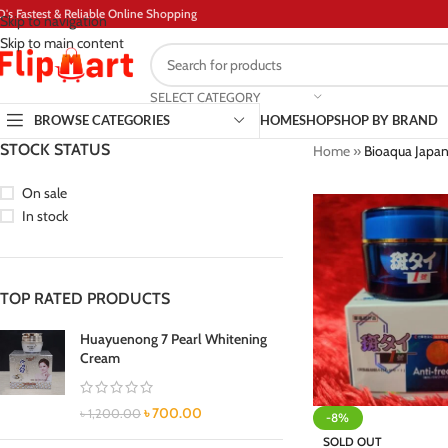
D's Fastest & Reliable Online Shopping
Skip to navigation
Skip to main content
SELECT CATEGORY
BROWSE CATEGORIES
HOME
SHOP
SHOP BY BRAND
STOCK STATUS
Home
»
Bioaqua Japan
On sale
In stock
TOP RATED PRODUCTS
Huayuenong 7 Pearl Whitening
Cream
৳
700.00
৳
1,200.00
-8%
SOLD OUT