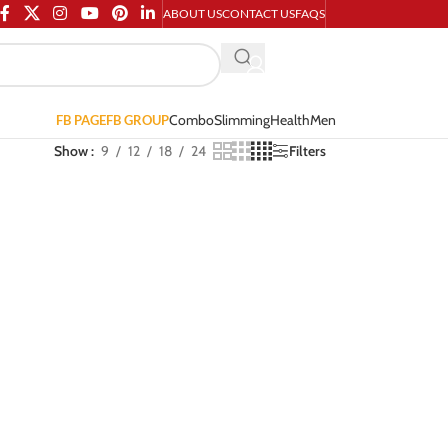
ABOUT US
CONTACT US
FAQS
Combo
Slimming
Health
Men
FB PAGE
FB GROUP
Show
9
12
18
24
Filters