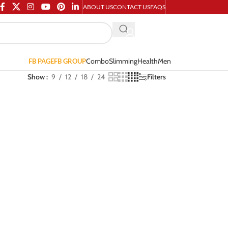
ABOUT US
CONTACT US
FAQS
Combo
Slimming
Health
Men
FB PAGE
FB GROUP
Show
9
12
18
24
Filters