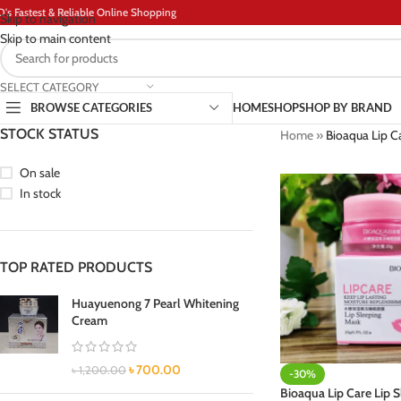
D's Fastest & Reliable Online Shopping
Skip to navigation
Skip to main content
SELECT CATEGORY
BROWSE CATEGORIES
HOME
SHOP
SHOP BY BRAND
STOCK STATUS
Home
»
Bioaqua Lip C
On sale
In stock
TOP RATED PRODUCTS
Huayuenong 7 Pearl Whitening
Cream
৳
700.00
৳
1,200.00
-30%
Bioaqua Lip Care Lip 