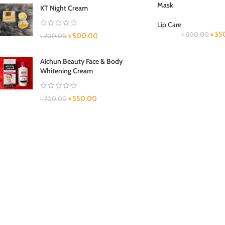
Mask
KT Night Cream
Lip Care
৳
35
৳
500.00
৳
500.00
৳
700.00
Aichun Beauty Face & Body
Whitening Cream
৳
550.00
৳
700.00