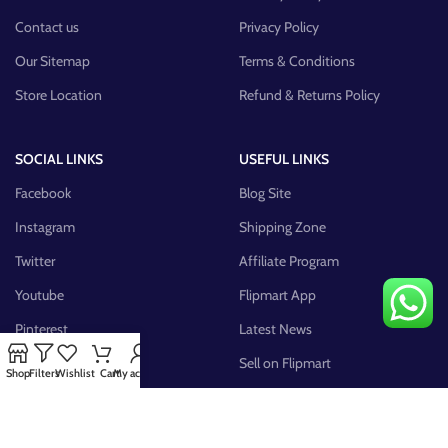
Contact us
Privacy Policy
Our Sitemap
Terms & Conditions
Store Location
Refund & Returns Policy
SOCIAL LINKS
USEFUL LINKS
Facebook
Blog Site
Instagram
Shipping Zone
Twitter
Affiliate Program
Youtube
Flipmart App
Pinterest
Latest News
FB Group
Sell on Flipmart
Shop
Filters
Wishlist
Cart
My account
AVAILABLE ON: