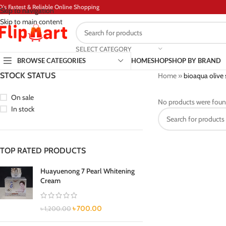
D's Fastest & Reliable Online Shopping
Skip to navigation
Skip to main content
SELECT CATEGORY
BROWSE CATEGORIES
HOME
SHOP
SHOP BY BRAND
STOCK STATUS
Home
»
bioaqua olive
On sale
No products were foun
In stock
TOP RATED PRODUCTS
Huayuenong 7 Pearl Whitening
Cream
৳
700.00
৳
1,200.00