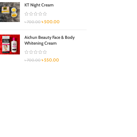
KT Night Cream
৳
500.00
৳
700.00
Aichun Beauty Face & Body
Whitening Cream
৳
550.00
৳
700.00