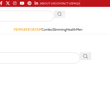
ABOUT US
CONTACT US
FAQS
Combo
Slimming
Health
Men
FB PAGE
FB GROUP