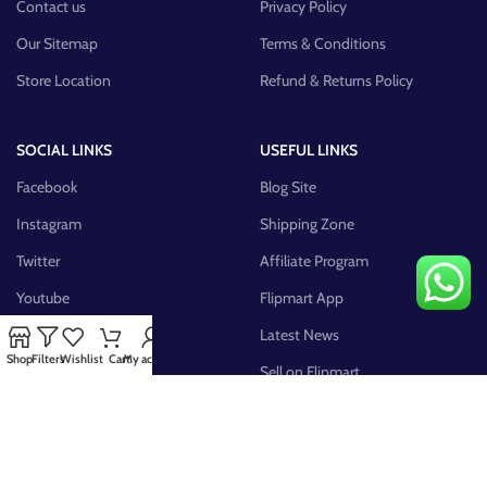
Contact us
Privacy Policy
Our Sitemap
Terms & Conditions
Store Location
Refund & Returns Policy
SOCIAL LINKS
USEFUL LINKS
Facebook
Blog Site
Instagram
Shipping Zone
Twitter
Affiliate Program
Youtube
Flipmart App
Pinterest
Latest News
Shop
Filters
Wishlist
Cart
My account
FB Group
Sell on Flipmart
AVAILABLE ON: