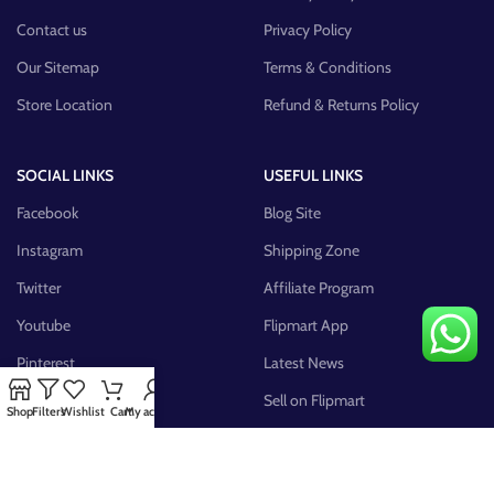
Contact us
Privacy Policy
Our Sitemap
Terms & Conditions
Store Location
Refund & Returns Policy
SOCIAL LINKS
USEFUL LINKS
Facebook
Blog Site
Instagram
Shipping Zone
Twitter
Affiliate Program
Youtube
Flipmart App
Pinterest
Latest News
FB Group
Sell on Flipmart
Shop
Filters
Wishlist
Cart
My account
AVAILABLE ON: