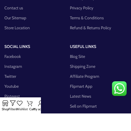
Contact us
Privacy Policy
Our Sitemap
Terms & Conditions
Store Location
Refund & Returns Policy
SOCIAL LINKS
USEFUL LINKS
Facebook
Blog Site
Instagram
Shipping Zone
Twitter
Affiliate Program
Youtube
Flipmart App
Pinterest
Latest News
FB Group
Sell on Flipmart
Shop
Filters
Wishlist
Cart
My account
AVAILABLE ON: