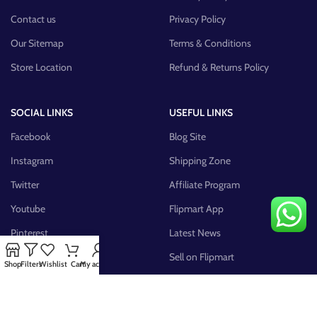
Contact us
Privacy Policy
Our Sitemap
Terms & Conditions
Store Location
Refund & Returns Policy
SOCIAL LINKS
USEFUL LINKS
Facebook
Blog Site
Instagram
Shipping Zone
Twitter
Affiliate Program
Youtube
Flipmart App
Pinterest
Latest News
FB Group
Sell on Flipmart
Shop
Filters
Wishlist
Cart
My account
AVAILABLE ON: