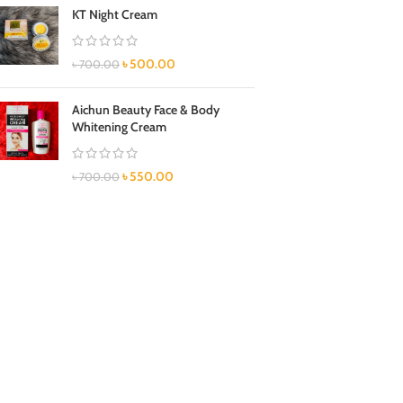
KT Night Cream
৳
500.00
৳
700.00
Aichun Beauty Face & Body
Whitening Cream
৳
550.00
৳
700.00