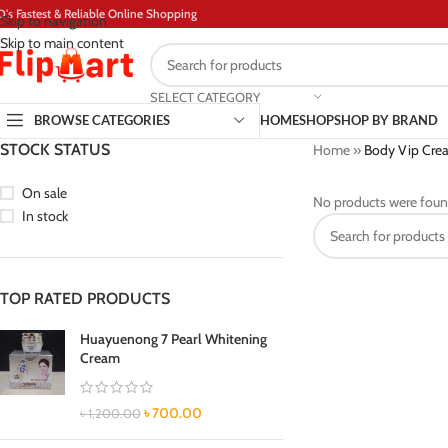
D's Fastest & Reliable Online Shopping
Skip to navigation
Skip to main content
SELECT CATEGORY
BROWSE CATEGORIES
HOME
SHOP
SHOP BY BRAND
STOCK STATUS
Home
»
Body Vip Crea
On sale
No products were foun
In stock
TOP RATED PRODUCTS
Huayuenong 7 Pearl Whitening
Cream
৳
700.00
৳
1,200.00