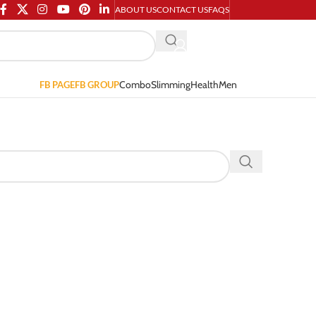
ABOUT US
CONTACT US
FAQS
Combo
Slimming
Health
Men
FB PAGE
FB GROUP