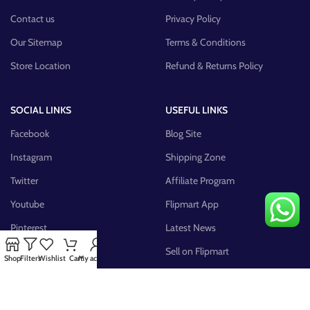
Contact us
Privacy Policy
Our Sitemap
Terms & Conditions
Store Location
Refund & Returns Policy
SOCIAL LINKS
USEFUL LINKS
Facebook
Blog Site
Instagram
Shipping Zone
Twitter
Affiliate Program
Youtube
Flipmart App
Pinterest
Latest News
FB Group
Sell on Flipmart
Shop
Filters
Wishlist
Cart
My account
AVAILABLE ON: